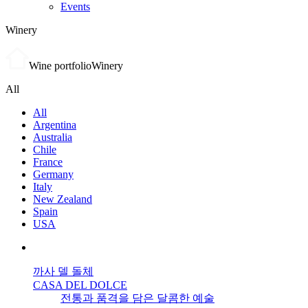
Events
Winery
Wine portfolio
Winery
All
All
Argentina
Australia
Chile
France
Germany
Italy
New Zealand
Spain
USA
까사 델 돌체
CASA DEL DOLCE
전통과 품격을 담은 달콤한 예술