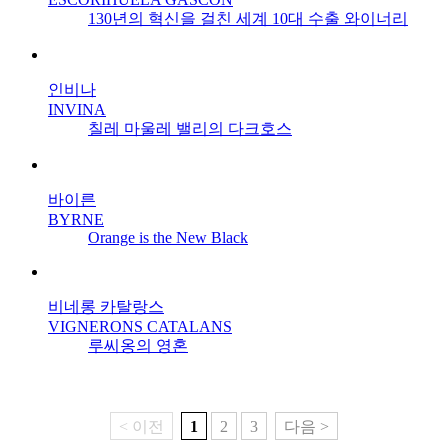
130년의 혁신을 걸친 세계 10대 수출 와이너리
인비나
INVINA
칠레 마울레 밸리의 다크호스
바이른
BYRNE
Orange is the New Black
비네롱 카탈랑스
VIGNERONS CATALANS
루씨옹의 영혼
< 이전
1
2
3
다음 >