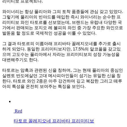
리미티보 프로젝트다
.
와이너리는 항상 풀리아와 그의 토착 품종들에 관심 갖고 있었다
.
그렇기에 풀리아의 빈야드를 매입한 즉시 와이너리는 순수한 프
리미티보 와인 타토르를 선보였는데
,
브랜드는 유럽내 다양한 국
가에서 판매되는 포지오 레 볼피의 와인 중 가장 주요한 와인으로
발돋움 할 정도로 국제적인 성공을 이룰 수 있었다
.
그 결과 타토르의 이름아래 프리바타 꼴레지오네를 추가로 출시
하게 되었다
.
동일한 프리미티보지만
, 17.5%
의 알코올을 갖고있
으며 고도수는 풀리아에서 자라는 프리미티보의 성장 가능성을
대변해주기도 한다
.
타토르는 암흑과 관련된 신을 칭하며
,
그는 현재 풀리아의 중심인
살렌토 반도에살던 고대 메사피아인들이 섬기는 유일한 신을 칭
한다
.
타토르 와인
2
종은 아주 강건하며 깊고 복잡한 그리고 떼루
아의 특성을 온전히 보여주는 특징을 보인다
.
Red
타토르 꼴레지오네 프리바타 프리미티보