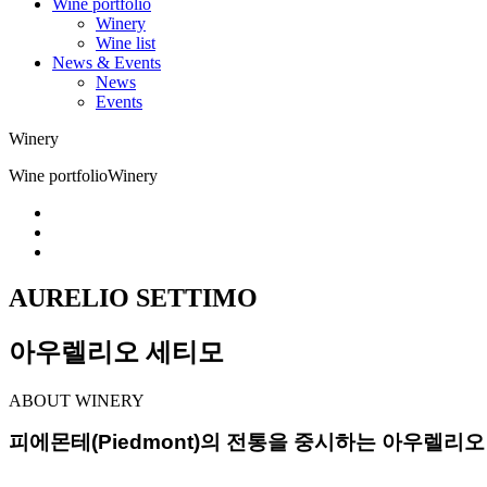
Wine portfolio
Winery
Wine list
News & Events
News
Events
Winery
Wine portfolio
Winery
AURELIO SETTIMO
아우렐리오 세티모
ABOUT WINERY
피에몬테(Piedmont)의 전통을 중시하는 아우렐리