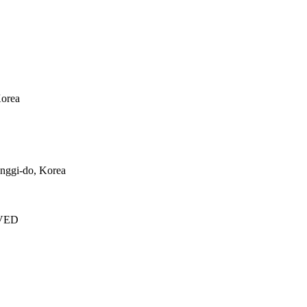
Korea
nggi-do, Korea
VED