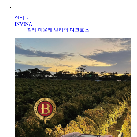
인비나
INVINA
칠레 마울레 밸리의 다크호스