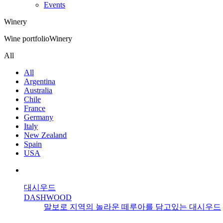
Events
Winery
Wine portfolio
Winery
All
All
Argentina
Australia
Chile
France
Germany
Italy
New Zealand
Spain
USA
대시우드
DASHWOOD
말보로 지역의 놀라운 떼루아를 담고있는 대시우드