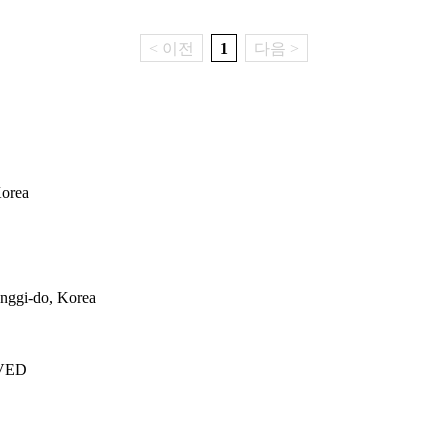
< 이전
1
다음 >
Korea
nggi-do, Korea
VED