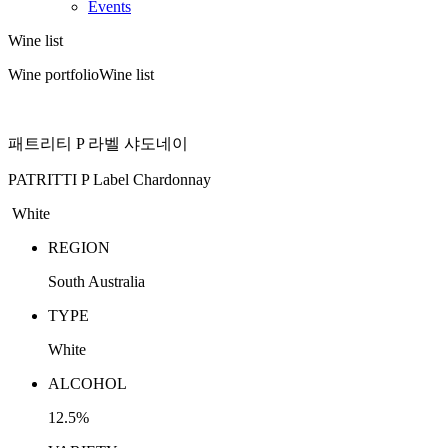
Events
Wine list
Wine portfolio
Wine list
패트리티 P 라벨 샤도네이
PATRITTI P Label Chardonnay
White
REGION
South Australia
TYPE
White
ALCOHOL
12.5%