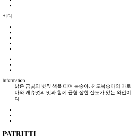
바디
Information
밝은 금빛의 볏짚 색을 띠며 복숭아, 천도복숭아의 아로
마와 캐슈넛의 맛과 함께 균형 잡힌 산도가 있는 와인이
다.
PATRITTI