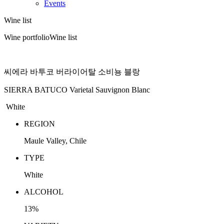
Events
Wine list
Wine portfolio
Wine list
씨에라 바투코 버라이어탈 소비뇽 블랑
SIERRA BATUCO Varietal Sauvignon Blanc
White
REGION
Maule Valley, Chile
TYPE
White
ALCOHOL
13%