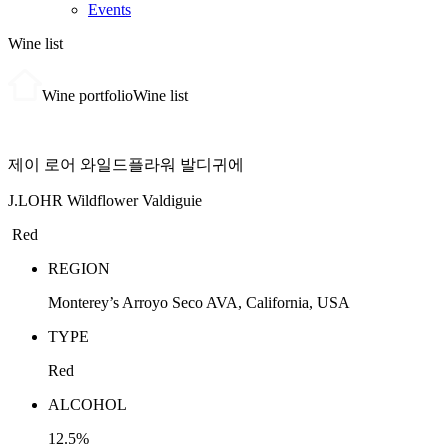
Events
Wine list
Wine portfolio
Wine list
제이 로어 와일드플라워 발디귀에
J.LOHR Wildflower Valdiguie
Red
REGION
Monterey’s Arroyo Seco AVA, California, USA
TYPE
Red
ALCOHOL
12.5%